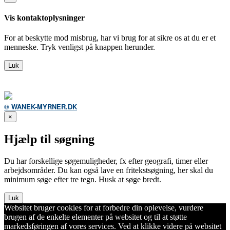
Vis kontaktoplysninger
For at beskytte mod misbrug, har vi brug for at sikre os at du er et
menneske. Tryk venligst på knappen herunder.
Luk
© WANEK-MYRNER.DK
×
Hjælp til søgning
Du har forskellige søgemuligheder, fx efter geografi, timer eller
arbejdsområder. Du kan også lave en fritekstsøgning, her skal du
minimum søge efter tre tegn. Husk at søge bredt.
Luk
Websitet bruger cookies for at forbedre din oplevelse, vurdere
brugen af de enkelte elementer på websitet og til at støtte
markedsføringen af vores services. Ved at klikke videre på websitet