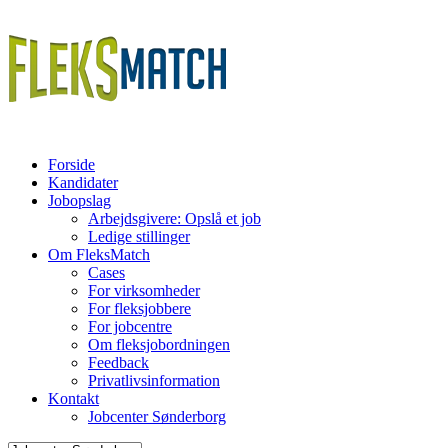
Forside
Kandidater
Jobopslag
Arbejdsgivere: Opslå et job
Ledige stillinger
Om FleksMatch
Cases
For virksomheder
For fleksjobbere
For jobcentre
Om fleksjobordningen
Feedback
Privatlivsinformation
Kontakt
Jobcenter Sønderborg