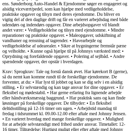
ens. Sønderborg Auto-Handel & Ejendomme søger en engageret og
alsidig vicevært/pedel, som kan hjælpe med vedligeholdelse,
praktiske opgaver og tilsyn med deres ejendomme. Du bliver en
vigtig del af den daglige drift og får en varieret arbejdsdag med både
udendørs og indendørs opgaver. Dine arbejdsopgaver vil blandt
andet være: • Vedligeholdelse og tilsyn med ejendomme. • Mindre
reparationer og praktiske opgaver. • Maleopgaver, udskiftning af
vandhaner og rensning af tagrender. • Havearbejde og
vedligeholdelse af udearealer. • Sikre at bygningerne fremstår pæne
og velholdte. • Kunne også hjælpe til på Johnnys værksted med: •
Oprydning og forefaldende opgaver. • Polering af sejlbåd. • Andre
spændende opgaver, der opstår i hverdagen.
Krav: Sprogkrav: Tale og forstå dansk øvet. Har kørekort B (gerne),
så du nemt kan komme rundt til de forskellige ejendomme. De
forventer, at du: • Har lyst til jobbet og kan se dig selv i en alsidig
stilling. • Er selvstændig og kan tage ansvar for dine opgaver. • Er
fleksibel og mødestabil. • Har gerne erfaring fra lignende arbejde
eller håndværksmæssig baggrund. • Har praktisk sans og kan finde
løsninger på forskellige opgaver. De tilbyder: • En fleksibel
deltidsstilling på 12-16 timer om ugen. • Arbejdstid mandag til
fredag i tidsrummet kl. 09.00-12.00 efter aftale med Johnny Jensen.
• En varieret hverdag med mange forskellige opgaver. • Mulighed
for at arbejde selvstændigt med frihed under ansvar. Timetallet: 12-
16 timer. Tiltrædelse: Hurtigst muligt eller efter aftale med Johnny