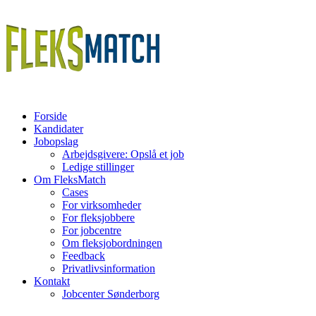
Forside
Kandidater
Jobopslag
Arbejdsgivere: Opslå et job
Ledige stillinger
Om FleksMatch
Cases
For virksomheder
For fleksjobbere
For jobcentre
Om fleksjobordningen
Feedback
Privatlivsinformation
Kontakt
Jobcenter Sønderborg