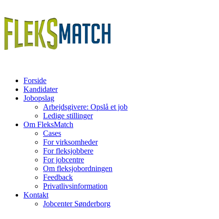
Forside
Kandidater
Jobopslag
Arbejdsgivere: Opslå et job
Ledige stillinger
Om FleksMatch
Cases
For virksomheder
For fleksjobbere
For jobcentre
Om fleksjobordningen
Feedback
Privatlivsinformation
Kontakt
Jobcenter Sønderborg