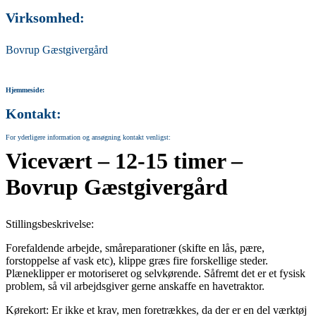
Virksomhed:
Bovrup Gæstgivergård
Hjemmeside:
Kontakt:
For yderligere information og ansøgning kontakt venligst:
Vicevært – 12-15 timer –
Bovrup Gæstgivergård
Stillingsbeskrivelse:
Forefaldende arbejde, småreparationer (skifte en lås, pære,
forstoppelse af vask etc), klippe græs fire forskellige steder.
Plæneklipper er motoriseret og selvkørende. Såfremt det er et fysisk
problem, så vil arbejdsgiver gerne anskaffe en havetraktor.
Kørekort: Er ikke et krav, men foretrækkes, da der er en del værktøj