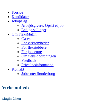
Forside
Kandidater
Jobopslag
Arbejdsgivere: Opslå et job
Ledige stillinger
Om FleksMatch
Cases
For virksomheder
For fleksjobbere
For jobcentre
Om fleksjobordningen
Feedback
Privatlivsinformation
Kontakt
Jobcenter Sønderborg
Virksomhed:
xiugin Chen