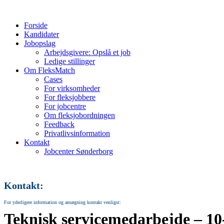
Forside
Kandidater
Jobopslag
Arbejdsgivere: Opslå et job
Ledige stillinger
Om FleksMatch
Cases
For virksomheder
For fleksjobbere
For jobcentre
Om fleksjobordningen
Feedback
Privatlivsinformation
Kontakt
Jobcenter Sønderborg
Kontakt:
For yderligere information og ansøgning kontakt venligst:
Teknisk servicemedarbejde – 10