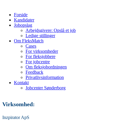
Forside
Kandidater
Jobopslag
Arbejdsgivere: Opslå et job
Ledige stillinger
Om FleksMatch
Cases
For virksomheder
For fleksjobbere
For jobcentre
Om fleksjobordningen
Feedback
Privatlivsinformation
Kontakt
Jobcenter Sønderborg
Virksomhed:
Inzpirator ApS