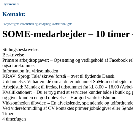
Hjemmeside:
Kontakt:
For yderligere information og ansøgning kontakt venligst:
SOME-medarbejder – 10 timer –
Stillingsbeskrivelse:
Beskrivelse
Primære arbejdsopgaver: – Opsætning og vedligehold af Facebook 
også forekomme.
Information fra virksomheden
KRAV: Sprog: Tale/ skrive/ forstå – øvet til flydende Dansk.
Uddannelse: Vi har en idé om at du er uddannet SoMe-medarbejder med 
Arbejdstid: Mandag til fredag i tidsrummet fra kl. 8.00 – 16.00 (Arbe
Kvalifikationer: – Du er tryg med at servicere kunder både i butik og 
og giver kunden en god oplevelse – Har god værkstedshumor
Virksomheden tilbyder: – En afvekslende, spændende og udfordrende
Ved videreformidling af CV kontaktes primær jobrådgiver eller Sønde
Timer:
4 timer/ugen