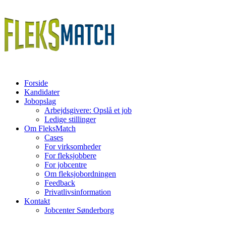
Forside
Kandidater
Jobopslag
Arbejdsgivere: Opslå et job
Ledige stillinger
Om FleksMatch
Cases
For virksomheder
For fleksjobbere
For jobcentre
Om fleksjobordningen
Feedback
Privatlivsinformation
Kontakt
Jobcenter Sønderborg