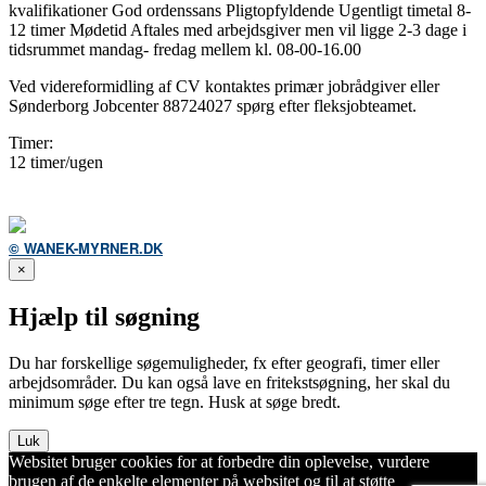
kvalifikationer God ordenssans Pligtopfyldende Ugentligt timetal 8-
12 timer Mødetid Aftales med arbejdsgiver men vil ligge 2-3 dage i
tidsrummet mandag- fredag mellem kl. 08-00-16.00
Ved videreformidling af CV kontaktes primær jobrådgiver eller
Sønderborg Jobcenter 88724027 spørg efter fleksjobteamet.
Timer:
12 timer/ugen
© WANEK-MYRNER.DK
×
Hjælp til søgning
Du har forskellige søgemuligheder, fx efter geografi, timer eller
arbejdsområder. Du kan også lave en fritekstsøgning, her skal du
minimum søge efter tre tegn. Husk at søge bredt.
Luk
Websitet bruger cookies for at forbedre din oplevelse, vurdere
brugen af de enkelte elementer på websitet og til at støtte