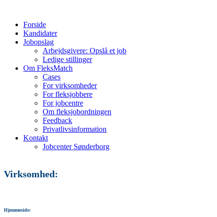
Forside
Kandidater
Jobopslag
Arbejdsgivere: Opslå et job
Ledige stillinger
Om FleksMatch
Cases
For virksomheder
For fleksjobbere
For jobcentre
Om fleksjobordningen
Feedback
Privatlivsinformation
Kontakt
Jobcenter Sønderborg
Virksomhed:
Hjemmeside: