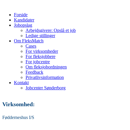
Forside
Kandidater
Jobopslag
Arbejdsgivere: Opslå et job
Ledige stillinger
Om FleksMatch
Cases
For virksomheder
For fleksjobbere
For jobcentre
Om fleksjobordningen
Feedback
Privatlivsinformation
Kontakt
Jobcenter Sønderborg
Virksomhed:
Fødderneshus I/S