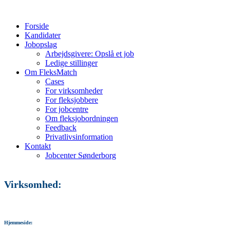
Forside
Kandidater
Jobopslag
Arbejdsgivere: Opslå et job
Ledige stillinger
Om FleksMatch
Cases
For virksomheder
For fleksjobbere
For jobcentre
Om fleksjobordningen
Feedback
Privatlivsinformation
Kontakt
Jobcenter Sønderborg
Virksomhed:
Hjemmeside: