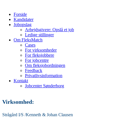
Forside
Kandidater
Jobopslag
Arbejdsgivere: Opslå et job
Ledige stillinger
Om FleksMatch
Cases
For virksomheder
For fleksjobbere
For jobcentre
Om fleksjobordningen
Feedback
Privatlivsinformation
Kontakt
Jobcenter Sønderborg
Virksomhed:
Strågård I/S /Kenneth & Johan Clausen