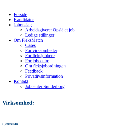
Forside
Kandidater
Jobopslag
Arbejdsgivere: Opslå et job
Ledige stillinger
Om FleksMatch
Cases
For virksomheder
For fleksjobbere
For jobcentre
Om fleksjobordningen
Feedback
Privatlivsinformation
Kontakt
Jobcenter Sønderborg
Virksomhed:
Hjemmeside: