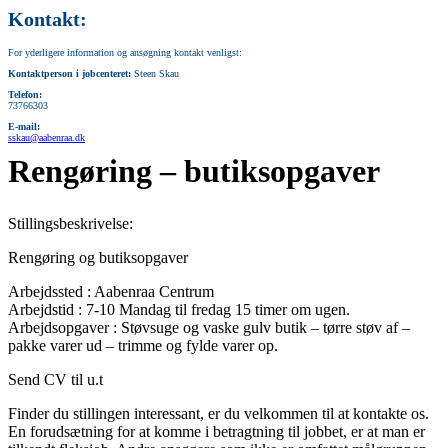
Kontakt:
For yderligere information og ansøgning kontakt venligst:
Kontaktperson i jobcenteret:
Steen Skau
Telefon:
73766303
E-mail:
sskau@aabenraa.dk
Rengøring – butiksopgaver
Stillingsbeskrivelse:
Rengøring og butiksopgaver
Arbejdssted : Aabenraa Centrum
Arbejdstid : 7-10 Mandag til fredag 15 timer om ugen.
Arbejdsopgaver : Støvsuge og vaske gulv butik – tørre støv af –
pakke varer ud – trimme og fylde varer op.
Send CV til u.t
Finder du stillingen interessant, er du velkommen til at kontakte os.
En forudsætning for at komme i betragtning til jobbet, er at man er