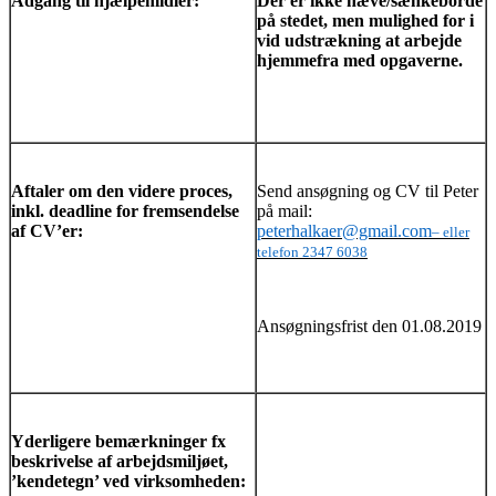
Adgang til hjælpemidler:
Der er ikke hæve/sænkeborde
på stedet, men mulighed for i
vid udstrækning at arbejde
hjemmefra med opgaverne.
Aftaler om den videre proces,
Send ansøgning og CV til Peter
inkl. deadline for fremsendelse
på mail:
af CV’er:
peterhalkaer@gmail.com
– eller
telefon 2347 6038
Ansøgningsfrist den 01.08.2019
Yderligere bemærkninger fx
beskrivelse af arbejdsmiljøet,
’kendetegn’ ved virksomheden: