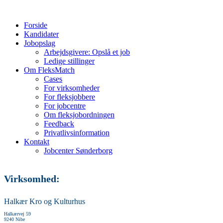
Forside
Kandidater
Jobopslag
Arbejdsgivere: Opslå et job
Ledige stillinger
Om FleksMatch
Cases
For virksomheder
For fleksjobbere
For jobcentre
Om fleksjobordningen
Feedback
Privatlivsinformation
Kontakt
Jobcenter Sønderborg
Virksomhed:
Halkær Kro og Kulturhus
Halkærvej 59
9240 Nibe