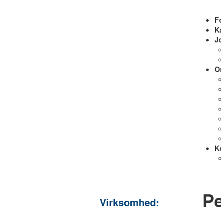
F
K
J
O
K
Pe
Virksomhed: