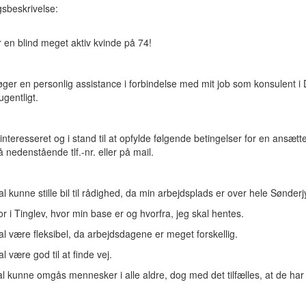
ngsbeskrivelse:
r en blind meget aktiv kvinde på 74!
øger en personlig assistance i forbindelse med mit job som konsulent i
ugentligt.
interesseret og i stand til at opfylde følgende betingelser for en ansæt
 nedenstående tlf.-nr. eller på mail.
l kunne stille bil til rådighed, da min arbejdsplads er over hele Sønderj
r i Tinglev, hvor min base er og hvorfra, jeg skal hentes.
l være fleksibel, da arbejdsdagene er meget forskellig.
l være god til at finde vej.
al kunne omgås mennesker i alle aldre, dog med det tilfælles, at de har