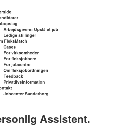
orside
andidater
obopslag
Arbejdsgivere: Opslå et job
Ledige stillinger
m FleksMatch
Cases
For virksomheder
For fleksjobbere
For jobcentre
Om fleksjobordningen
Feedback
Privatlivsinformation
ontakt
Jobcenter Sønderborg
rsonlig Assistent.