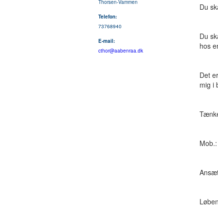
Thorsen-Vammen
Du sk
Telefon:
73768940
Du sk
E-mail:
hos e
cthor@aabenraa.dk
Det e
mig i
Tænker
Mob.:
Ansæt
Løben