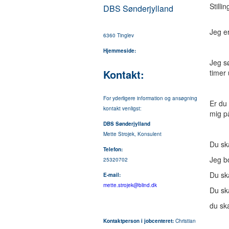
Stilli
DBS Sønderjylland
Jeg e
6360 Tinglev
Hjemmeside:
Jeg s
Kontakt:
timer 
For yderligere information og ansøgning
Er du 
kontakt venligst:
mig på
DBS Sønderjylland
Mette Strojek, Konsulent
Du ska
Telefon:
Jeg bo
25320702
Du ska
E-mail:
mette.strojek@blind.dk
Du ska
du sk
Kontaktperson i jobcenteret:
Christian