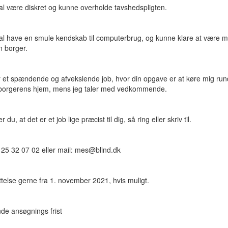
al være diskret og kunne overholde tavshedspligten.
al have en smule kendskab til computerbrug, og kunne klare at være mi
n borger.
r et spændende og afvekslende job, hvor din opgave er at køre mig ru
 borgerens hjem, mens jeg taler med vedkommende.
 du, at det er et job lige præcist til dig, så ring eller skriv til.
 25 32 07 02 eller mail: mes@blind.dk
telse gerne fra 1. november 2021, hvis muligt.
de ansøgnings frist