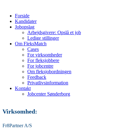
Forside
Kandidater
Jobopslag
Arbejdsgivere: Opslå et job
Ledige stillinger
Om FleksMatch
Cases
For virksomheder
For fleksjobbere
For jobcentre
Om fleksjobordningen
Feedback
Privatlivsinformation
Kontakt
Jobcenter Sønderborg
Virksomhed:
Fr8Partner A/S