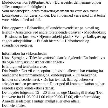
Mødebooker hos Fr8Partner A/S. (Du arbejder derhjemme og der
stilles computer til rådighed.)
Som medarbejder i deres marketing-team vil du være den første
kontaktperson for deres kunder. Du vil dermed være med til at tegne
vores virksomhed udadtil.
Dine opgaver: • Behandling af kundehenvendelser pr. e-mail og
telefon • Assistance ved andre forefaldende opgaver • Mødebooking
– Business to business • Hjemmearbejdsplads • Venlige kollegaer og
et godt arbejdsklima. • Et fladt hierarki. • Udfordrende og
spændende opgaver.
Information fra virksomheden
Krav: Sprogkrav: Tale/skrive/forstå. dansk. flydende. En fordel hvis
du også har tyskkundskaber eller engelsk.
Erfaring med telefoni/service.
Din Profil: • Det vil være optimalt, hvis du allerede har erfaring fra
områderne telefonmarketing og kundesupport. • Du tænker og
handler serviceorienteret. • Du har teknisk flair og behersker
arbejdet med en pc suverænt. • Du er god til kommunikation og har
særdeles gode kundskaber i dansk.
De tilbyder følgende: 15 – 20 timer pr. uge Mandag til fredag (Det
kan være fra kl. 08.00-11.00 eller 09.00-12.00) eller eftermiddag.
Ansættelsesdatoen: Hurtigst muligt eller efter aftale.
Det hele aftales.