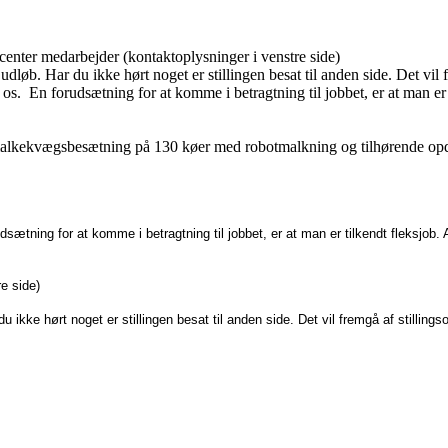
center medarbejder (kontaktoplysninger i venstre side)
løb. Har du ikke hørt noget er stillingen besat til anden side. Det vil fr
e os. En forudsætning for at komme i betragtning til jobbet, er at man 
lkekvægsbesætning på 130 køer med robotmalkning og tilhørende opdræ
udsætning for at komme i betragtning til jobbet, er at man er tilkendt fleksjo
e side)
kke hørt noget er stillingen besat til anden side. Det vil fremgå af stillingso