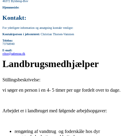
46372 Bylderup-Bov
Hjemmeside:
Kontakt:
For yderligere information og ansøgning kontakt venligst:
Kontaktperson i jobcenteret:
Christian Thorsen-Vammen
Telefon:
73768940
E-mail:
cthor@aabenraa.dk
Landbrugsmedhjælper
Stillingsbeskrivelse:
vi søger en person i en 4- 5 timer per uge fordelt over to dage.
Arbejdet er i landbruget med følgende arbejdsopgaver:
rengøring af vandtrug og foderskåle hos dyr