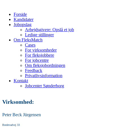
Forside
Kandidater
Jobopslag
Arbejdsgivere: Opslå et job
Ledige stillinger
Om FleksMatch
Cases
For virksomheder
For fleksjobbere
For jobcentre
Om fleksjobordningen
Feedback
Privatlivsinformation
Kontakt
Jobcenter Sønderborg
Virksomhed:
Peter Beck Jürgensen
Bredevadvej 33