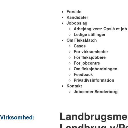
Forside
Kandidater
Jobopslag
Arbejdsgivere: Opslå et job
Ledige stillinger
Om FleksMatch
Cases
For virksomheder
For fleksjobbere
For jobcentre
Om fleksjobordningen
Feedback
Privatlivsinformation
Kontakt
Jobcenter Sønderborg
Landbrugsmed
Virksomhed:
Landbrug v/Pe