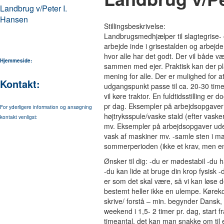
Landbrug v/Peter I.
Hansen
Stillingsbeskrivelse:
Landbrugsmedhjælper til slagtegrise- 
arbejde inde i grisestalden og arbejde
hvor alle har det godt. Der vil både
Hjemmeside:
sammen med ejer. Praktisk kan der pl
mening for alle. Der er mulighed for a
Kontakt:
udgangspunkt passe til ca. 20-30 time
vil køre traktor. En fuldtidsstilling 
pr dag. Eksempler på arbejdsopgaver i 
For yderligere information og ansøgning
højtryksspule/vaske stald (efter vaske
kontakt venligst:
mv. Eksempler på arbejdsopgaver udenf
vask af maskiner mv. -samle sten i ma
sommerperioden (ikke et krav, men e
Ønsker til dig: -du er mødestabil -du 
-du kan lide at bruge din krop fysisk -
er som det skal være, så vi kan løse d
bestemt heller ikke en ulempe. Kørekor
skrive/ forstå – min. begynder Dansk,
weekend i 1,5- 2 timer pr. dag, start fr
timeantal, det kan man snakke om til 