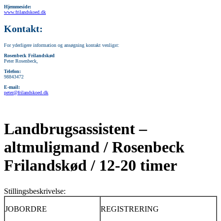
Hjemmeside:
www.frilandskoed.dk
Kontakt:
For yderligere information og ansøgning kontakt venligst:
Rosenbeck Frilandskød
Peter Rosenbeck,
Telefon:
98843472
E-mail:
peter@frilandskoed.dk
Landbrugsassistent –
altmuligmand / Rosenbeck
Frilandskød / 12-20 timer
Stillingsbeskrivelse:
JOBORDRE
REGISTRERING