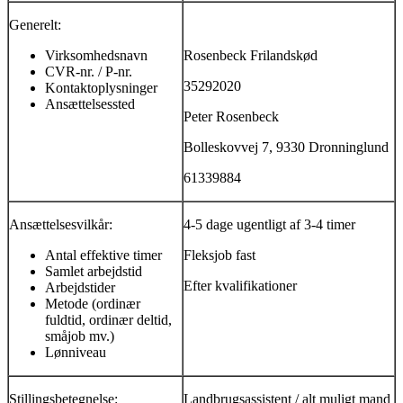
Generelt:
Virksomhedsnavn
Rosenbeck Frilandskød
CVR-nr. / P-nr.
35292020
Kontaktoplysninger
Ansættelsessted
Peter Rosenbeck
Bolleskovvej 7, 9330 Dronninglund
61339884
Ansættelsesvilkår:
4-5 dage ugentligt af 3-4 timer
Antal effektive timer
Fleksjob fast
Samlet arbejdstid
Efter kvalifikationer
Arbejdstider
Metode (ordinær
fuldtid, ordinær deltid,
småjob mv.)
Lønniveau
Stillingsbetegnelse:
Landbrugsassistent / alt muligt mand