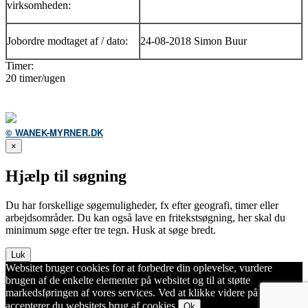
virksomheden:
Jobordre modtaget af / dato:
24-08-2018 Simon Buur
Timer:
20 timer/ugen
© WANEK-MYRNER.DK
×
Hjælp til søgning
Du har forskellige søgemuligheder, fx efter geografi, timer eller
arbejdsområder. Du kan også lave en fritekstsøgning, her skal du
minimum søge efter tre tegn. Husk at søge bredt.
Luk
Websitet bruger cookies for at forbedre din oplevelse, vurdere
brugen af de enkelte elementer på websitet og til at støtte
markedsføringen af vores services. Ved at klikke videre på websitet
accepterer du websitets brug af cookies.
Ok