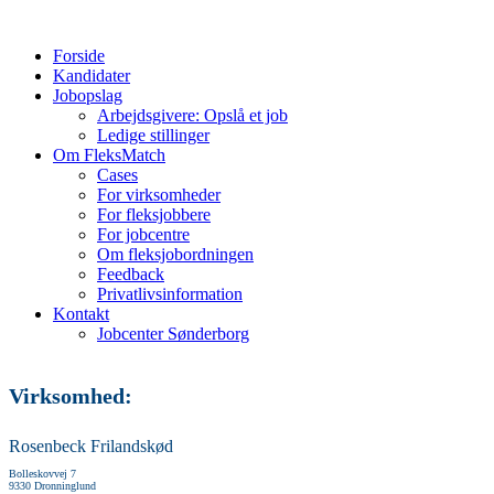
Forside
Kandidater
Jobopslag
Arbejdsgivere: Opslå et job
Ledige stillinger
Om FleksMatch
Cases
For virksomheder
For fleksjobbere
For jobcentre
Om fleksjobordningen
Feedback
Privatlivsinformation
Kontakt
Jobcenter Sønderborg
Virksomhed:
Rosenbeck Frilandskød
Bolleskovvej 7
9330 Dronninglund