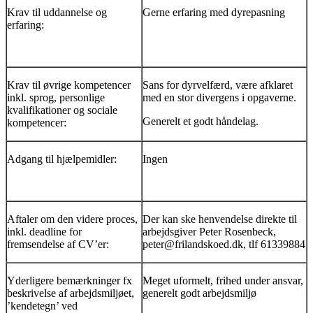
Krav til uddannelse og
Gerne erfaring med dyrepasning
erfaring:
Krav til øvrige kompetencer
Sans for dyrvelfærd, være afklaret
inkl. sprog, personlige
med en stor divergens i opgaverne.
kvalifikationer og sociale
Generelt et godt håndelag.
kompetencer:
Adgang til hjælpemidler:
Ingen
Aftaler om den videre proces,
Der kan ske henvendelse direkte til
inkl. deadline for
arbejdsgiver Peter Rosenbeck,
fremsendelse af CV’er:
peter@frilandskoed.dk, tlf 61339884
Yderligere bemærkninger fx
Meget uformelt, frihed under ansvar,
beskrivelse af arbejdsmiljøet,
generelt godt arbejdsmiljø
’kendetegn’ ved