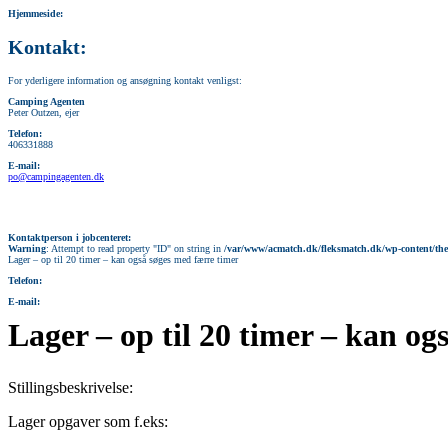
Hjemmeside:
Kontakt:
For yderligere information og ansøgning kontakt venligst:
Camping Agenten
Peter Outzen, ejer
Telefon:
406331888
E-mail:
po@campingagenten.dk
Kontaktperson i jobcenteret:
Warning
: Attempt to read property "ID" on string in
/var/www/acmatch.dk/fleksmatch.dk/wp-content/the
Lager – op til 20 timer – kan også søges med færre timer
Telefon:
E-mail:
Lager – op til 20 timer – kan og
Stillingsbeskrivelse:
Lager opgaver som f.eks: