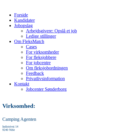
Forside
Kandidater
Jobopslag
Arbejdsgivere: Opslå et job
Ledige stillinger
Om FleksMatch
Cases
For virksomheder
For fleksjobbere
For jobcentre
Om fleksjobordningen
Feedback
Privatlivsinformation
Kontakt
Jobcenter Sønderborg
Virksomhed:
Camping Agenten
Indistrivej 14
9240 Nibe