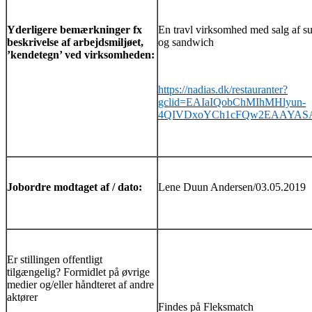
Yderligere bemærkninger fx
En travl virksomhed med salg af s
beskrivelse af arbejdsmiljøet,
og sandwich
’kendetegn’ ved virksomheden:
https://nadias.dk/restauranter?
gclid=EAIaIQobChMIhMHlyun-
4QIVDxoYCh1cFQw2EAAYAS
Jobordre modtaget af / dato:
Lene Duun Andersen/03.05.2019
Er stillingen offentligt
tilgængelig? Formidlet på øvrige
medier og/eller håndteret af andre
aktører
Findes på Fleksmatch