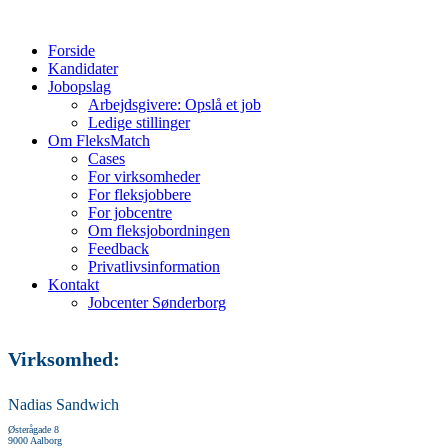
Forside
Kandidater
Jobopslag
Arbejdsgivere: Opslå et job
Ledige stillinger
Om FleksMatch
Cases
For virksomheder
For fleksjobbere
For jobcentre
Om fleksjobordningen
Feedback
Privatlivsinformation
Kontakt
Jobcenter Sønderborg
Virksomhed:
Nadias Sandwich
Østerågade 8
9000 Aalborg