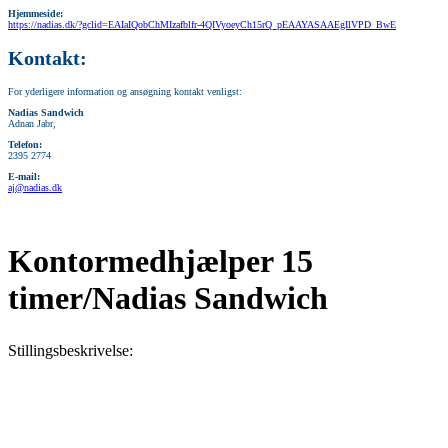
Hjemmeside:
https://nadias.dk/?gclid=EAIaIQobChMIzafblfr-4QIVyoeyCh15rQ_pEAAYASAAEgIlVPD_BwE
Kontakt:
For yderligere information og ansøgning kontakt venligst:
Nadias Sandwich
Adnan Jabr,
Telefon:
2395 2774
E-mail:
aj@nadias.dk
Kontormedhjælper 15
timer/Nadias Sandwich
Stillingsbeskrivelse: