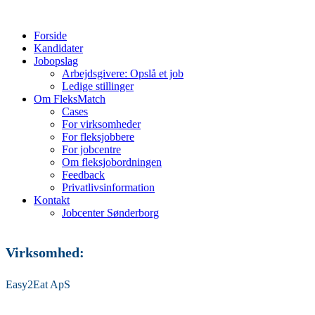
Forside
Kandidater
Jobopslag
Arbejdsgivere: Opslå et job
Ledige stillinger
Om FleksMatch
Cases
For virksomheder
For fleksjobbere
For jobcentre
Om fleksjobordningen
Feedback
Privatlivsinformation
Kontakt
Jobcenter Sønderborg
Virksomhed:
Easy2Eat ApS