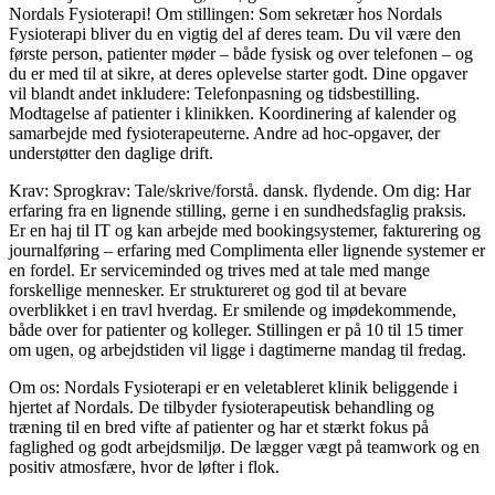
Nordals Fysioterapi! Om stillingen: Som sekretær hos Nordals
Fysioterapi bliver du en vigtig del af deres team. Du vil være den
første person, patienter møder – både fysisk og over telefonen – og
du er med til at sikre, at deres oplevelse starter godt. Dine opgaver
vil blandt andet inkludere: Telefonpasning og tidsbestilling.
Modtagelse af patienter i klinikken. Koordinering af kalender og
samarbejde med fysioterapeuterne. Andre ad hoc-opgaver, der
understøtter den daglige drift.
Krav: Sprogkrav: Tale/skrive/forstå. dansk. flydende. Om dig: Har
erfaring fra en lignende stilling, gerne i en sundhedsfaglig praksis.
Er en haj til IT og kan arbejde med bookingsystemer, fakturering og
journalføring – erfaring med Complimenta eller lignende systemer er
en fordel. Er serviceminded og trives med at tale med mange
forskellige mennesker. Er struktureret og god til at bevare
overblikket i en travl hverdag. Er smilende og imødekommende,
både over for patienter og kolleger. Stillingen er på 10 til 15 timer
om ugen, og arbejdstiden vil ligge i dagtimerne mandag til fredag.
Om os: Nordals Fysioterapi er en veletableret klinik beliggende i
hjertet af Nordals. De tilbyder fysioterapeutisk behandling og
træning til en bred vifte af patienter og har et stærkt fokus på
faglighed og godt arbejdsmiljø. De lægger vægt på teamwork og en
positiv atmosfære, hvor de løfter i flok.