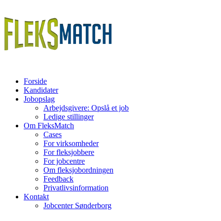
Forside
Kandidater
Jobopslag
Arbejdsgivere: Opslå et job
Ledige stillinger
Om FleksMatch
Cases
For virksomheder
For fleksjobbere
For jobcentre
Om fleksjobordningen
Feedback
Privatlivsinformation
Kontakt
Jobcenter Sønderborg