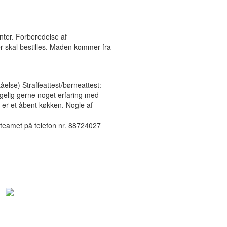
nter. Forberedelse af
er skal bestilles. Maden kommer fra
åelse) Straffeattest/børneattest:
ølgelig gerne noget erfaring med
er et åbent køkken. Nogle af
jobteamet på telefon nr. 88724027