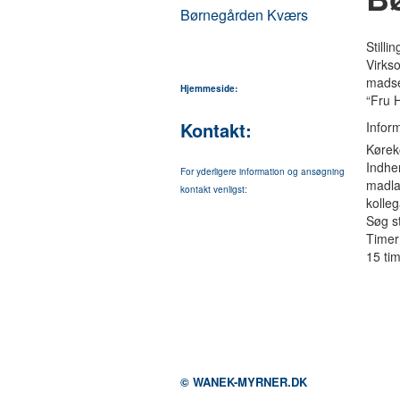
Børnegården Kværs
Stilli
Virkso
madser
Hjemmeside:
“Fru 
Kontakt:
Infor
Køreko
Indhen
For yderligere information og ansøgning
madla
kontakt venligst:
kolle
Søg st
Timer
15 ti
© WANEK-MYRNER.DK