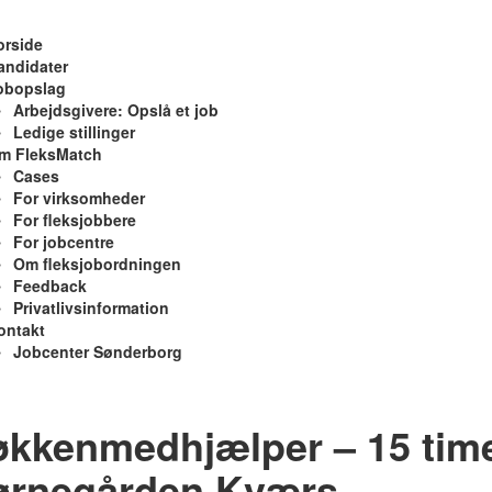
orside
andidater
obopslag
Arbejdsgivere: Opslå et job
Ledige stillinger
m FleksMatch
Cases
For virksomheder
For fleksjobbere
For jobcentre
Om fleksjobordningen
Feedback
Privatlivsinformation
ontakt
Jobcenter Sønderborg
kkenmedhjælper – 15 time
ørnegården Kværs