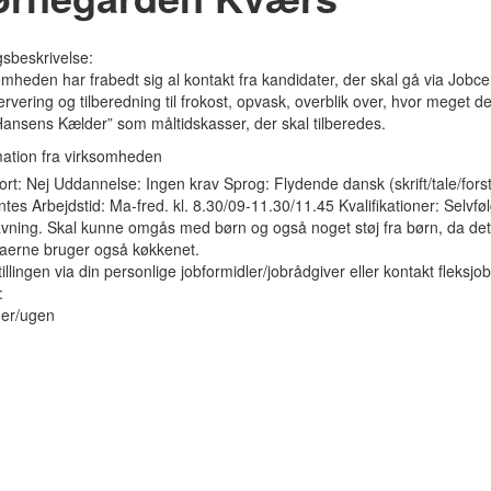
ngsbeskrivelse:
mheden har frabedt sig al kontakt fra kandidater, der skal gå via Jobce
vering og tilberedning til frokost, opvask, overblik over, hvor meget d
Hansens Kælder” som måltidskasser, der skal tilberedes.
mation fra virksomheden
rt: Nej Uddannelse: Ingen krav Sprog: Flydende dansk (skrift/tale/forst
tes Arbejdstid: Ma-fred. kl. 8.30/09-11.30/11.45 Kvalifikationer: Selvf
vning. Skal kunne omgås med børn og også noget støj fra børn, da det 
gaerne bruger også køkkenet.
illingen via din personlige jobformidler/jobrådgiver eller kontakt fleks
:
mer/ugen