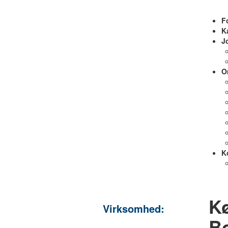
F
K
J
O
K
Kø
Virksomhed:
B