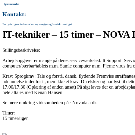
Hjemmeside:
Kontakt:
For yderligere information og ansøgning kontakt venligst:
IT-tekniker – 15 timer – N
Stillingsbeskrivelse:
Arbejdsopgaver er mange på deres serviceværksted: It Support. Servic
computer/bærbar/tablets m.m. Samle computer m.m. Fjerne virus fra c
Krav: Sprogkrav: Tale og forstå. dansk. flydende Fremvise straffeatte
uddannelse indenfor it, men ikke et krav. Du elsker og har lyst til det
17.00/17.30 (Oplæring af anden ansat) På sigt laves der en arbejds
hele aftales med Kenan Hansen.
Se mere omkring virksomheden på : Novadata.dk
Timer:
15 timer/ugen