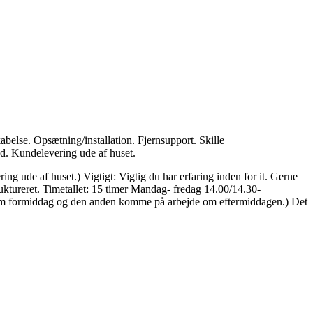
belse. Opsætning/installation. Fjernsupport. Skille
d. Kundelevering ude af huset.
g ude af huset.) Vigtigt: Vigtig du har erfaring inden for it. Gerne
truktureret. Timetallet: 15 timer Mandag- fredag 14.00/14.30-
e om formiddag og den anden komme på arbejde om eftermiddagen.) Det