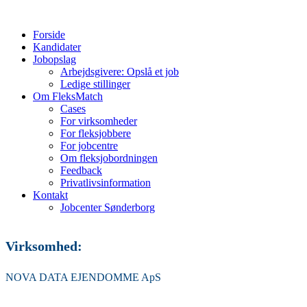
Forside
Kandidater
Jobopslag
Arbejdsgivere: Opslå et job
Ledige stillinger
Om FleksMatch
Cases
For virksomheder
For fleksjobbere
For jobcentre
Om fleksjobordningen
Feedback
Privatlivsinformation
Kontakt
Jobcenter Sønderborg
Virksomhed:
NOVA DATA EJENDOMME ApS