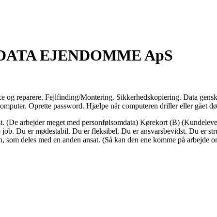
OVA DATA EJENDOMME ApS
e og reparere. Fejlfinding/Montering. Sikkerhedskopiering. Data genska
omputer. Oprette password. Hjælpe når computeren driller eller gået dø
st. (De arbejder meget med personfølsomdata) Kørekort (B) (Kundeleverin
te job. Du er mødestabil. Du er fleksibel. Du er ansvarsbevidst. Du er s
plan, som deles med en anden ansat. (Så kan den ene komme på arbejd