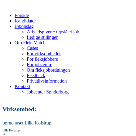
Forside
Kandidater
Jobopslag
Arbejdsgivere: Opslå et job
Ledige stillinger
Om FleksMatch
Cases
For virksomheder
For fleksjobbere
For jobcentre
Om fleksjobordningen
Feedback
Privatlivsinformation
Kontakt
Jobcenter Sønderborg
Virksomhed:
børnehuset Lille Kolstrup
Lille Kolstrup
10