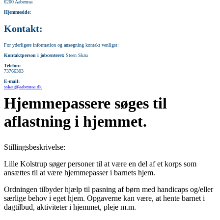
6200 Aabenraa
Hjemmeside:
Kontakt:
For yderligere information og ansøgning kontakt venligst:
Kontaktperson i jobcenteret:
Steen Skau
Telefon:
73766303
E-mail:
sskau@aabenraa.dk
Hjemmepassere søges til
aflastning i hjemmet.
Stillingsbeskrivelse:
Lille Kolstrup søger personer til at være en del af et korps som
ansættes til at være hjemmepasser i barnets hjem.
Ordningen tilbyder hjælp til pasning af børn med handicaps og/eller
særlige behov i eget hjem. Opgaverne kan være, at hente barnet i
dagtilbud, aktiviteter i hjemmet, pleje m.m.