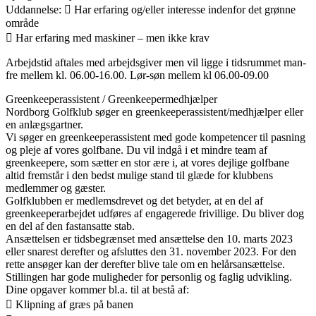
Uddannelse:  Har erfaring og/eller interesse indenfor det grønne
område
 Har erfaring med maskiner – men ikke krav
Arbejdstid aftales med arbejdsgiver men vil ligge i tidsrummet man-
fre mellem kl. 06.00-16.00. Lør-søn mellem kl 06.00-09.00
Greenkeeperassistent / Greenkeepermedhjælper
Nordborg Golfklub søger en greenkeeperassistent/medhjælper eller
en anlægsgartner.
Vi søger en greenkeeperassistent med gode kompetencer til pasning
og pleje af vores golfbane. Du vil indgå i et mindre team af
greenkeepere, som sætter en stor ære i, at vores dejlige golfbane
altid fremstår i den bedst mulige stand til glæde for klubbens
medlemmer og gæster.
Golfklubben er medlemsdrevet og det betyder, at en del af
greenkeeperarbejdet udføres af engagerede frivillige. Du bliver dog
en del af den fastansatte stab.
Ansættelsen er tidsbegrænset med ansættelse den 10. marts 2023
eller snarest derefter og afsluttes den 31. november 2023. For den
rette ansøger kan der derefter blive tale om en helårsansættelse.
Stillingen har gode muligheder for personlig og faglig udvikling.
Dine opgaver kommer bl.a. til at bestå af:
 Klipning af græs på banen