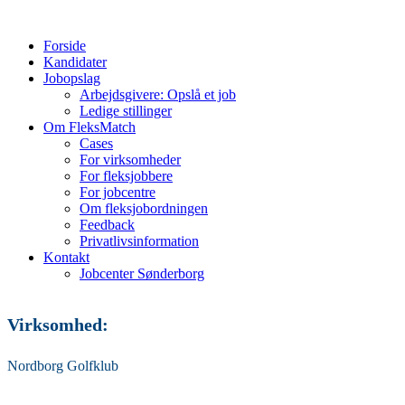
Forside
Kandidater
Jobopslag
Arbejdsgivere: Opslå et job
Ledige stillinger
Om FleksMatch
Cases
For virksomheder
For fleksjobbere
For jobcentre
Om fleksjobordningen
Feedback
Privatlivsinformation
Kontakt
Jobcenter Sønderborg
Virksomhed:
Nordborg Golfklub