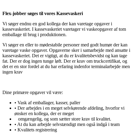
Flex-jobber søges til vores Kassevaskeri
Vi søger endnu en god kollega der kan varetage opgaver i
kassevaskeriet. I kassevaskeriet varetager vi vaskeopgaver af tom
emballage til brug i produktionen.
Vi søger en eller to mødestabile personer med godt humør der kan
varetage vaske opgaver. Opgaverne sker i samarbejde med ansatte i
kassevaskeriet. Det er vigtigt, at du er kvalitetsbevidst og kan tage
fat. Der er dog ingen tunge løft. Der er krav om truckcertifikat, og
det er en stor fordel at du har erfaring indenfor terminalarbejde men
ingen krav
Dine primære opgaver vil være:
• Vask af emballager, kasser, paller
• Der arbejdes i en meget selvkørende afdeling, hvorfor vi
ønsker en kollega, der er meget
omgængelig, og som sætter store krav til kvalitet.
• At du kan arbejde selvstændigt men også indgå i team
• Kvalitets registrering