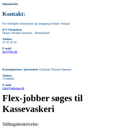
Hjemmeside:
Kontakt:
For yderligere information og ansøgning kontakt venligst:
H P Therkelsen
Dennis Michael-Jacobsen , Terminalchef
Telefon:
21 61 20 42
E-mail:
dmj@hpt.dk
Kontaktperson i jobcenteret:
Christian Thorsen-Vammen
Telefon:
73768940
E-mail:
cthor@aabenraa.dk
Flex-jobber søges til
Kassevaskeri
Stillingsbeskrivelse: