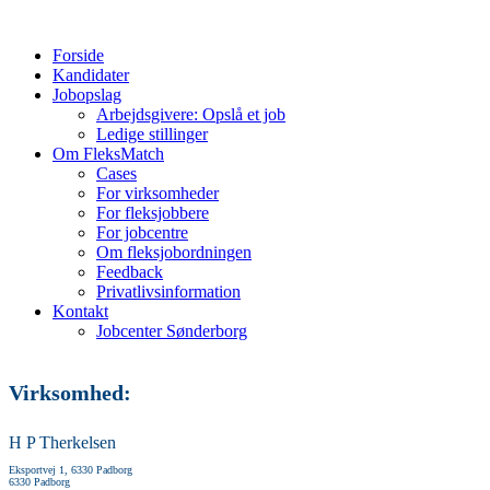
Forside
Kandidater
Jobopslag
Arbejdsgivere: Opslå et job
Ledige stillinger
Om FleksMatch
Cases
For virksomheder
For fleksjobbere
For jobcentre
Om fleksjobordningen
Feedback
Privatlivsinformation
Kontakt
Jobcenter Sønderborg
Virksomhed:
H P Therkelsen
Eksportvej 1, 6330 Padborg
6330 Padborg