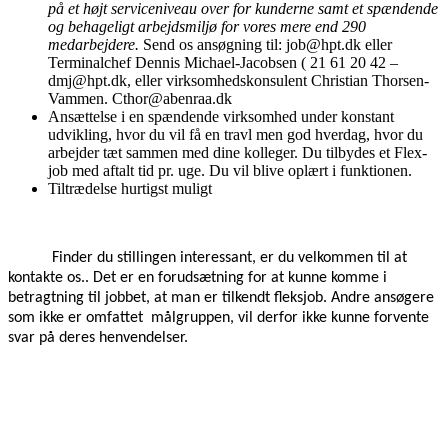
på et højt serviceniveau over for kunderne samt et spændende
og behageligt arbejdsmiljø for vores mere end 290
medarbejdere.
Send os ansøgning til: job@hpt.dk eller
Terminalchef Dennis Michael-Jacobsen ( 21 61 20 42 –
dmj@hpt.dk, eller virksomhedskonsulent Christian Thorsen-
Vammen. Cthor@abenraa.dk
Ansættelse i en spændende virksomhed under konstant
udvikling, hvor du vil få en travl men god hverdag, hvor du
arbejder tæt sammen med dine kolleger. Du tilbydes et Flex-
job med aftalt tid pr. uge. Du vil blive oplært i funktionen.
Tiltrædelse hurtigst muligt
Finder du stillingen interessant, er du velkommen til at
kontakte os.. Det er en forudsætning for at kunne komme i
betragtning til jobbet, at man er tilkendt fleksjob. Andre ansøgere
som ikke er omfattet målgruppen, vil derfor ikke kunne forvente
svar på deres henvendelser.