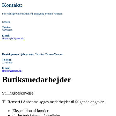
Kontakt:
For yderligere information og ansøgning kontakt venligst:
Carsten ,
Telefon:
70266926
E-mail:
cliprens@cliprens.dk
Kontaktperson i jobcenteret:
Christian Thorsen-Vammen
Telefon:
73768940
E-mail:
cthor@aabenraa.dk
Butiksmedarbejder
Stillingsbeskrivelse:
Til Renseri i Aabenraa søges medarbejder til følgende opgaver.
Ekspedition af kunder
Ordre indskrivning/oprettelse