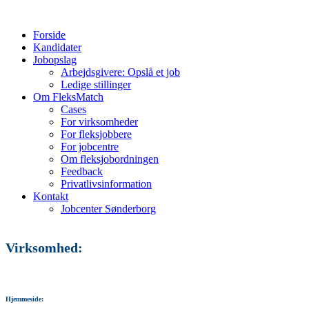
Forside
Kandidater
Jobopslag
Arbejdsgivere: Opslå et job
Ledige stillinger
Om FleksMatch
Cases
For virksomheder
For fleksjobbere
For jobcentre
Om fleksjobordningen
Feedback
Privatlivsinformation
Kontakt
Jobcenter Sønderborg
Virksomhed:
Hjemmeside: