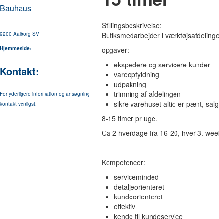
Bauhaus
Stillingsbeskrivelse:
9200 Aalborg SV
Butiksmedarbejder i værktøjsafdeling
Hjemmeside:
opgaver:
ekspedere og servicere kunder
Kontakt:
vareopfyldning
udpakning
trimning af afdelingen
For yderligere information og ansøgning
sikre varehuset altid er pænt, sal
kontakt venligst:
8-15 timer pr uge.
Ca 2 hverdage fra 16-20, hver 3. wee
Kompetencer:
serviceminded
detaljeorienteret
kundeorienteret
effektiv
kende til kundeservice