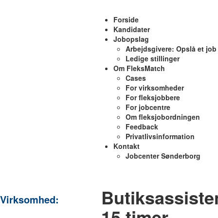
Forside
Kandidater
Jobopslag
Arbejdsgivere: Opslå et job
Ledige stillinger
Om FleksMatch
Cases
For virksomheder
For fleksjobbere
For jobcentre
Om fleksjobordningen
Feedback
Privatlivsinformation
Kontakt
Jobcenter Sønderborg
Butiksassiste
Virksomhed:
15 timer