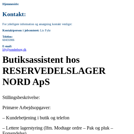
Hjemmeside:
Kontakt:
For yderligere information og ansøgning kontakt venligst:
Kontaktperson i jobcenteret:
Lis Fyhr
Telefon:
60435906
E-mail:
lify@sonderborg.dk
Butiksassistent hos
RESERVEDELSLAGER
NORD ApS
Stillingsbeskrivelse:
Primære Arbejdsopgaver:
– Kundebetjening i butik og telefon
– Lettere lagerstyring (Ifm. Modtage ordre – Pak og pluk –
Forsendelse)