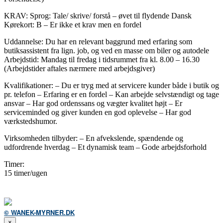
KRAV: Sprog: Tale/ skrive/ forstå – øvet til flydende Dansk
Kørekort: B – Er ikke et krav men en fordel
Uddannelse: Du har en relevant baggrund med erfaring som
butiksassistent fra lign. job, og ved en masse om biler og autodele
Arbejdstid: Mandag til fredag i tidsrummet fra kl. 8.00 – 16.30
(Arbejdstider aftales nærmere med arbejdsgiver)
Kvalifikationer: – Du er tryg med at servicere kunder både i butik og
pr. telefon – Erfaring er en fordel – Kan arbejde selvstændigt og tage
ansvar – Har god ordenssans og vægter kvalitet højt – Er
serviceminded og giver kunden en god oplevelse – Har god
værkstedshumor.
Virksomheden tilbyder: – En afvekslende, spændende og
udfordrende hverdag – Et dynamisk team – Gode arbejdsforhold
Timer:
15 timer/ugen
© WANEK-MYRNER.DK
×