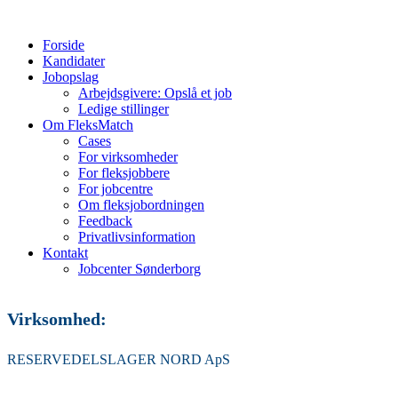
Forside
Kandidater
Jobopslag
Arbejdsgivere: Opslå et job
Ledige stillinger
Om FleksMatch
Cases
For virksomheder
For fleksjobbere
For jobcentre
Om fleksjobordningen
Feedback
Privatlivsinformation
Kontakt
Jobcenter Sønderborg
Virksomhed:
RESERVEDELSLAGER NORD ApS