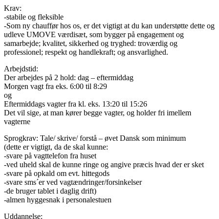
Krav:
-stabile og fleksible
-Som ny chauffør hos os, er det vigtigt at du kan understøtte dette og
udleve UMOVE værdisæt, som bygger på engagement og
samarbejde; kvalitet, sikkerhed og tryghed: troværdig og
professionel; respekt og handlekraft; og ansvarlighed.
Arbejdstid:
Der arbejdes på 2 hold: dag – eftermiddag
Morgen vagt fra eks. 6:00 til 8:29
og
Eftermiddags vagter fra kl. eks. 13:20 til 15:26
Det vil sige, at man kører begge vagter, og holder fri imellem
vagterne
Sprogkrav: Tale/ skrive/ forstå – øvet Dansk som minimum
(dette er vigtigt, da de skal kunne:
-svare på vagttelefon fra huset
-ved uheld skal de kunne ringe og angive præcis hvad der er sket
-svare på opkald om evt. hittegods
-svare sms´er ved vagtændringer/forsinkelser
-de bruger tablet i daglig drift)
-almen hyggesnak i personalestuen
Uddannelse: