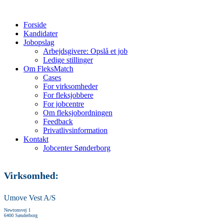
Forside
Kandidater
Jobopslag
Arbejdsgivere: Opslå et job
Ledige stillinger
Om FleksMatch
Cases
For virksomheder
For fleksjobbere
For jobcentre
Om fleksjobordningen
Feedback
Privatlivsinformation
Kontakt
Jobcenter Sønderborg
Virksomhed:
Umove Vest A/S
Newtonsvej 1
6400 Sønderborg