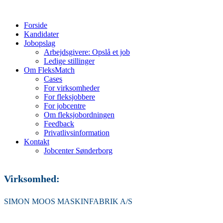
Forside
Kandidater
Jobopslag
Arbejdsgivere: Opslå et job
Ledige stillinger
Om FleksMatch
Cases
For virksomheder
For fleksjobbere
For jobcentre
Om fleksjobordningen
Feedback
Privatlivsinformation
Kontakt
Jobcenter Sønderborg
Virksomhed:
SIMON MOOS MASKINFABRIK A/S