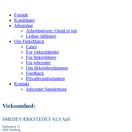
Forside
Kandidater
Jobopslag
Arbejdsgivere: Opslå et job
Ledige stillinger
Om FleksMatch
Cases
For virksomheder
For fleksjobbere
For jobcentre
Om fleksjobordningen
Feedback
Privatlivsinformation
Kontakt
Jobcenter Sønderborg
Virksomhed:
SMEDEVÆRKSTEDET ALS ApS
Egebjergvej 15
6430 Nordborg