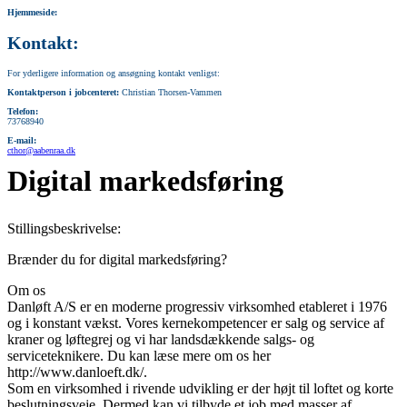
Hjemmeside:
Kontakt:
For yderligere information og ansøgning kontakt venligst:
Kontaktperson i jobcenteret:
Christian Thorsen-Vammen
Telefon:
73768940
E-mail:
cthor@aabenraa.dk
Digital markedsføring
Stillingsbeskrivelse:
Brænder du for digital markedsføring?
Om os
Danløft A/S er en moderne progressiv virksomhed etableret i 1976
og i konstant vækst. Vores kernekompetencer er salg og service af
kraner og løftegrej og vi har landsdækkende salgs- og
serviceteknikere. Du kan læse mere om os her
http://www.danloeft.dk/.
Som en virksomhed i rivende udvikling er der højt til loftet og korte
beslutningsveje. Dermed kan vi tilbyde et job med masser af