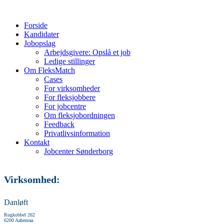
Forside
Kandidater
Jobopslag
Arbejdsgivere: Opslå et job
Ledige stillinger
Om FleksMatch
Cases
For virksomheder
For fleksjobbere
For jobcentre
Om fleksjobordningen
Feedback
Privatlivsinformation
Kontakt
Jobcenter Sønderborg
Virksomhed:
Danløft
Rugkobbel 262
6200 Aabenraa