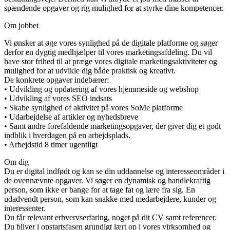
spændende opgaver og rig mulighed for at styrke dine kompetencer.
Om jobbet
Vi ønsker at øge vores synlighed på de digitale platforme og søger
derfor en dygtig medhjælper til vores marketingsafdeling. Du vil
have stor frihed til at præge vores digitale marketingsaktiviteter og
mulighed for at udvikle dig både praktisk og kreativt.
De konkrete opgaver indebærer:
• Udvikling og opdatering af vores hjemmeside og webshop
• Udvikling af vores SEO indsats
• Skabe synlighed of aktivitet på vores SoMe platforme
• Udarbejdelse af artikler og nyhedsbreve
• Samt andre forefaldende marketingsopgaver, der giver dig et godt
indblik i hverdagen på en arbejdsplads.
• Arbejdstid 8 timer ugentligt
Om dig
Du er digital indfødt og kan se din uddannelse og interesseområder i
de ovennævnte opgaver. Vi søger en dynamisk og handlekraftig
person, som ikke er bange for at tage fat og lære fra sig. En
udadvendt person, som kan snakke med medarbejdere, kunder og
interessenter.
Du får relevant erhvervserfaring, noget på dit CV samt referencer.
Du bliver i opstartsfasen grundigt lært op i vores virksomhed og