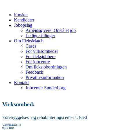
Forside
Kandidater
Jobopslag
Arbejdsgivere: Opslå et job
Ledige stillinger
Om FleksMatch
Cases
For virksomheder
For fleksjobbere
For jobcentre
Om fleksjobordningen
Feedback
Privatlivsinformation
Kontakt
Jobcenter Sønderborg
Virksomhed:
Forebyggelses- og rehabiliteringscenter Ulsted
Ulstedparken 13
9370 Hals