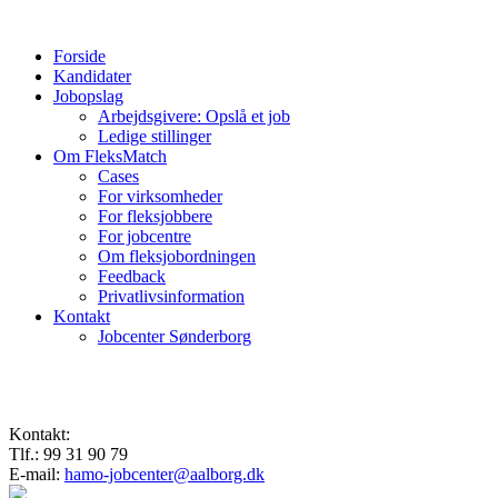
Forside
Kandidater
Jobopslag
Arbejdsgivere: Opslå et job
Ledige stillinger
Om FleksMatch
Cases
For virksomheder
For fleksjobbere
For jobcentre
Om fleksjobordningen
Feedback
Privatlivsinformation
Kontakt
Jobcenter Sønderborg
Kontakt:
Tlf.: 99 31 90 79
E-mail:
hamo-jobcenter@aalborg.dk