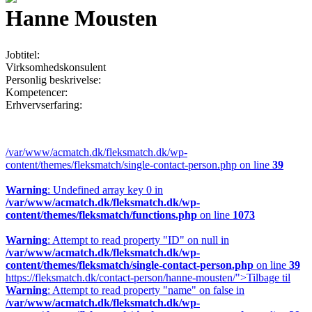
Hanne Mousten
Jobtitel:
Virksomhedskonsulent
Personlig beskrivelse:
Kompetencer:
Erhvervserfaring:
/var/www/acmatch.dk/fleksmatch.dk/wp-
content/themes/fleksmatch/single-contact-person.php on line
39
Warning
: Undefined array key 0 in
/var/www/acmatch.dk/fleksmatch.dk/wp-
content/themes/fleksmatch/functions.php
on line
1073
Warning
: Attempt to read property "ID" on null in
/var/www/acmatch.dk/fleksmatch.dk/wp-
content/themes/fleksmatch/single-contact-person.php
on line
39
https://fleksmatch.dk/contact-person/hanne-mousten/">Tilbage til
Warning
: Attempt to read property "name" on false in
/var/www/acmatch.dk/fleksmatch.dk/wp-